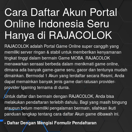
Cara Daftar Akun Portal
Online Indonesia Seru
Hanya di RAJACOLOK
RAJACOLOK adalah Portal Game Online super canggih yang
memiliki server ringan & stabil untuk memberikan kenyamanan
tingkat tinggi dalam bermain Game MOBA. RAJACOLOK
menawarkan sensasi berbeda dalam menikmati game online,
dimana ada banyak game-game seru, gacor dan tentunya mudah
dimainkan. Bermodal 1 Akun yang terdaftar secara Resmi, Anda
dapat memainkan banyak jenis game dari ratusan provider-
provider Igaming ternama di dunia.
Untuk daftar dan bermain dengan RAJACOLOK, Anda bisa
melakukan pendaftaran terlebih dahulu. Bagi yang masih bingung
ataupun belum memiliki pengalaman bermain, silahkan ikuti
panduan lengkap tentang cara daftar Akun game dibawah ini.
- Daftar Dengan Mengisi Formulir Pendaftaran