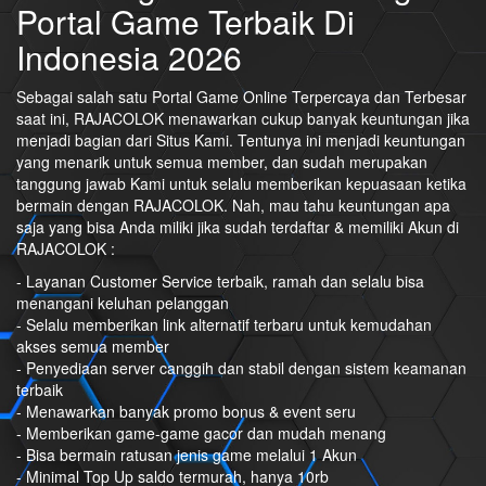
Portal Game Terbaik Di
Indonesia 2026
Sebagai salah satu Portal Game Online Terpercaya dan Terbesar
saat ini, RAJACOLOK menawarkan cukup banyak keuntungan jika
menjadi bagian dari Situs Kami. Tentunya ini menjadi keuntungan
yang menarik untuk semua member, dan sudah merupakan
tanggung jawab Kami untuk selalu memberikan kepuasaan ketika
bermain dengan RAJACOLOK. Nah, mau tahu keuntungan apa
saja yang bisa Anda miliki jika sudah terdaftar & memiliki Akun di
RAJACOLOK :
- Layanan Customer Service terbaik, ramah dan selalu bisa
menangani keluhan pelanggan
- Selalu memberikan link alternatif terbaru untuk kemudahan
akses semua member
- Penyediaan server canggih dan stabil dengan sistem keamanan
terbaik
- Menawarkan banyak promo bonus & event seru
- Memberikan game-game gacor dan mudah menang
- Bisa bermain ratusan jenis game melalui 1 Akun
- Minimal Top Up saldo termurah, hanya 10rb