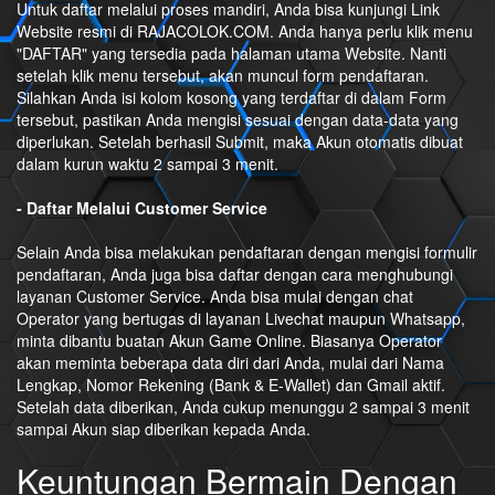
Untuk daftar melalui proses mandiri, Anda bisa kunjungi Link
Website resmi di RAJACOLOK.COM. Anda hanya perlu klik menu
"DAFTAR" yang tersedia pada halaman utama Website. Nanti
setelah klik menu tersebut, akan muncul form pendaftaran.
Silahkan Anda isi kolom kosong yang terdaftar di dalam Form
tersebut, pastikan Anda mengisi sesuai dengan data-data yang
diperlukan. Setelah berhasil Submit, maka Akun otomatis dibuat
dalam kurun waktu 2 sampai 3 menit.
- Daftar Melalui Customer Service
Selain Anda bisa melakukan pendaftaran dengan mengisi formulir
pendaftaran, Anda juga bisa daftar dengan cara menghubungi
layanan Customer Service. Anda bisa mulai dengan chat
Operator yang bertugas di layanan Livechat maupun Whatsapp,
minta dibantu buatan Akun Game Online. Biasanya Operator
akan meminta beberapa data diri dari Anda, mulai dari Nama
Lengkap, Nomor Rekening (Bank & E-Wallet) dan Gmail aktif.
Setelah data diberikan, Anda cukup menunggu 2 sampai 3 menit
sampai Akun siap diberikan kepada Anda.
Keuntungan Bermain Dengan