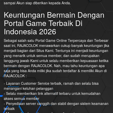
sampai Akun siap diberikan kepada Anda.
Keuntungan Bermain Dengan
Portal Game Terbaik Di
Indonesia 2026
Sebagai salah satu Portal Game Online Terpercaya dan Terbesar
saat ini, RAJACOLOK menawarkan cukup banyak keuntungan jika
menjadi bagian dari Situs Kami. Tentunya ini menjadi keuntungan
yang menarik untuk semua member, dan sudah merupakan
tanggung jawab Kami untuk selalu memberikan kepuasaan ketika
bermain dengan RAJACOLOK. Nah, mau tahu keuntungan apa
saja yang bisa Anda miliki jika sudah terdaftar & memiliki Akun di
RAJACOLOK :
- Layanan Customer Service terbaik, ramah dan selalu bisa
menangani keluhan pelanggan
- Selalu memberikan link alternatif terbaru untuk kemudahan
akses semua member
- Penyediaan server canggih dan stabil dengan sistem keamanan
terbaik