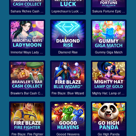
Sahara Riches Cash Collect
Leprechaun's Luck: Cash Collect
Sakura Fortune Epic Bloom
Immortal Ways Lady Moon
Diamond Rise
Gummy Giga Match
Brawler's Bar Cash Collect
Fire Blaze: Blue Wizard
Mighty Hat: Lamp of Gold
Fire Blaze: Fire Fighter
Goood Heavens
Go High Panda