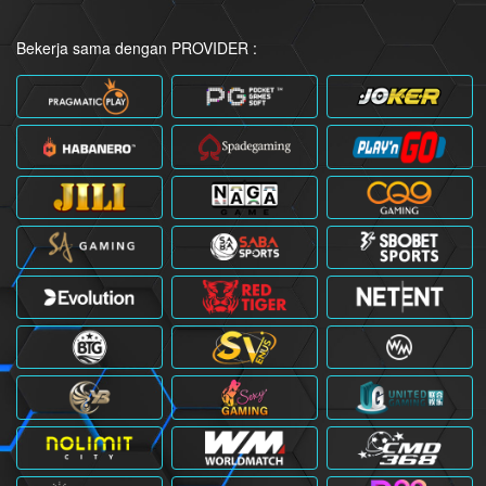
Bekerja sama dengan PROVIDER :