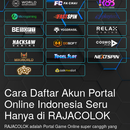
Cara Daftar Akun Portal
Online Indonesia Seru
Hanya di RAJACOLOK
RAJACOLOK adalah Portal Game Online super canggih yang