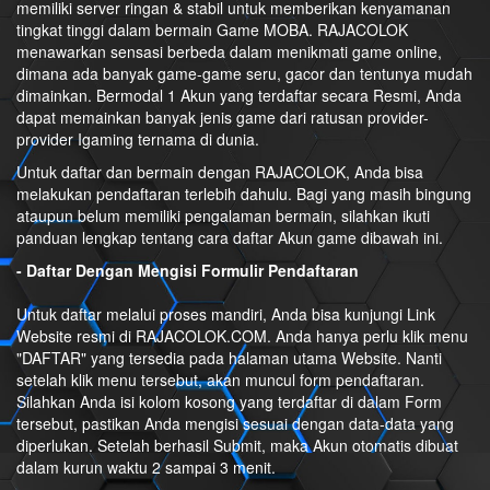
memiliki server ringan & stabil untuk memberikan kenyamanan
tingkat tinggi dalam bermain Game MOBA. RAJACOLOK
menawarkan sensasi berbeda dalam menikmati game online,
dimana ada banyak game-game seru, gacor dan tentunya mudah
dimainkan. Bermodal 1 Akun yang terdaftar secara Resmi, Anda
dapat memainkan banyak jenis game dari ratusan provider-
provider Igaming ternama di dunia.
Untuk daftar dan bermain dengan RAJACOLOK, Anda bisa
melakukan pendaftaran terlebih dahulu. Bagi yang masih bingung
ataupun belum memiliki pengalaman bermain, silahkan ikuti
panduan lengkap tentang cara daftar Akun game dibawah ini.
- Daftar Dengan Mengisi Formulir Pendaftaran
Untuk daftar melalui proses mandiri, Anda bisa kunjungi Link
Website resmi di RAJACOLOK.COM. Anda hanya perlu klik menu
"DAFTAR" yang tersedia pada halaman utama Website. Nanti
setelah klik menu tersebut, akan muncul form pendaftaran.
Silahkan Anda isi kolom kosong yang terdaftar di dalam Form
tersebut, pastikan Anda mengisi sesuai dengan data-data yang
diperlukan. Setelah berhasil Submit, maka Akun otomatis dibuat
dalam kurun waktu 2 sampai 3 menit.