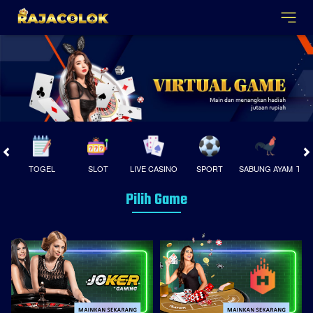
TOGEL
SLOT
LIVE CASINO
SPORT
SABUNG AYAM
TEM
Pilih Game