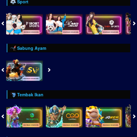
Sport
Sabung Ayam
Tembak Ikan