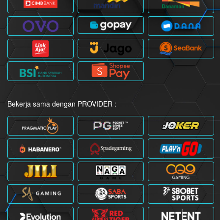
Bekerja sama dengan PROVIDER :