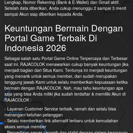
Lengkap, Nomor Rekening (Bank & E-Wallet) dan Gmail aktif.
Setelah data diberikan, Anda cukup menunggu 2 sampai 3 menit
sampai Akun siap diberikan kepada Anda.
Keuntungan Bermain Dengan
Portal Game Terbaik Di
Indonesia 2026
Sebagai salah satu Portal Game Online Terpercaya dan Terbesar
saat ini, RAJACOLOK menawarkan cukup banyak keuntungan jika
menjadi bagian dari Situs Kami. Tentunya ini menjadi keuntungan
yang menarik untuk semua member, dan sudah merupakan
tanggung jawab Kami untuk selalu memberikan kepuasaan ketika
bermain dengan RAJACOLOK. Nah, mau tahu keuntungan apa
saja yang bisa Anda miliki jika sudah terdaftar & memiliki Akun di
RAJACOLOK :
- Layanan Customer Service terbaik, ramah dan selalu bisa
menangani keluhan pelanggan
- Selalu memberikan link alternatif terbaru untuk kemudahan
akses semua member
- Penyediaan server canggih dan stabil dengan sistem keamanan