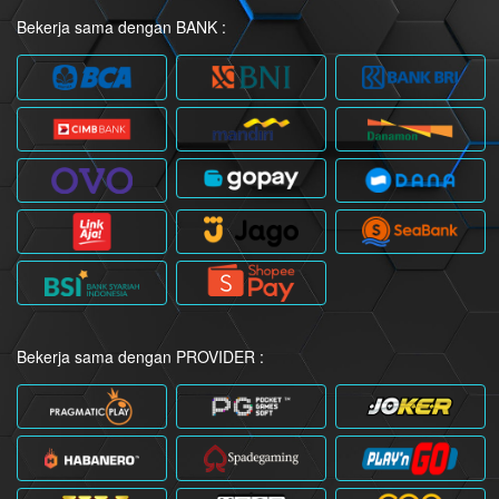
Bekerja sama dengan BANK :
Bekerja sama dengan PROVIDER :