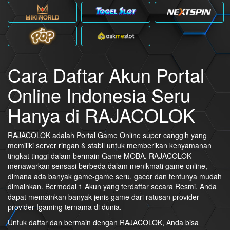
Cara Daftar Akun Portal
Online Indonesia Seru
Hanya di RAJACOLOK
RAJACOLOK adalah Portal Game Online super canggih yang
memiliki server ringan & stabil untuk memberikan kenyamanan
tingkat tinggi dalam bermain Game MOBA. RAJACOLOK
menawarkan sensasi berbeda dalam menikmati game online,
dimana ada banyak game-game seru, gacor dan tentunya mudah
dimainkan. Bermodal 1 Akun yang terdaftar secara Resmi, Anda
dapat memainkan banyak jenis game dari ratusan provider-
provider Igaming ternama di dunia.
Untuk daftar dan bermain dengan RAJACOLOK, Anda bisa