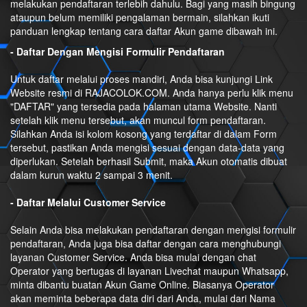
melakukan pendaftaran terlebih dahulu. Bagi yang masih bingung
ataupun belum memiliki pengalaman bermain, silahkan ikuti
panduan lengkap tentang cara daftar Akun game dibawah ini.
- Daftar Dengan Mengisi Formulir Pendaftaran
Untuk daftar melalui proses mandiri, Anda bisa kunjungi Link
Website resmi di RAJACOLOK.COM. Anda hanya perlu klik menu
"DAFTAR" yang tersedia pada halaman utama Website. Nanti
setelah klik menu tersebut, akan muncul form pendaftaran.
Silahkan Anda isi kolom kosong yang terdaftar di dalam Form
tersebut, pastikan Anda mengisi sesuai dengan data-data yang
diperlukan. Setelah berhasil Submit, maka Akun otomatis dibuat
dalam kurun waktu 2 sampai 3 menit.
- Daftar Melalui Customer Service
Selain Anda bisa melakukan pendaftaran dengan mengisi formulir
pendaftaran, Anda juga bisa daftar dengan cara menghubungi
layanan Customer Service. Anda bisa mulai dengan chat
Operator yang bertugas di layanan Livechat maupun Whatsapp,
minta dibantu buatan Akun Game Online. Biasanya Operator
akan meminta beberapa data diri dari Anda, mulai dari Nama