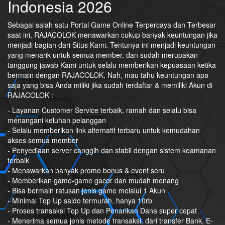
Indonesia 2026
Sebagai salah satu Portal Game Online Terpercaya dan Terbesar
saat ini, RAJACOLOK menawarkan cukup banyak keuntungan jika
menjadi bagian dari Situs Kami. Tentunya ini menjadi keuntungan
yang menarik untuk semua member, dan sudah merupakan
tanggung jawab Kami untuk selalu memberikan kepuasaan ketika
bermain dengan RAJACOLOK. Nah, mau tahu keuntungan apa
saja yang bisa Anda miliki jika sudah terdaftar & memiliki Akun di
RAJACOLOK :
- Layanan Customer Service terbaik, ramah dan selalu bisa
menangani keluhan pelanggan
- Selalu memberikan link alternatif terbaru untuk kemudahan
akses semua member
- Penyediaan server canggih dan stabil dengan sistem keamanan
terbaik
- Menawarkan banyak promo bonus & event seru
- Memberikan game-game gacor dan mudah menang
- Bisa bermain ratusan jenis game melalui 1 Akun
- Minimal Top Up saldo termurah, hanya 10rb
- Proses transaksi Top Up dan Penarikan Dana super cepat
- Menerima semua jenis metode transaksi, dari transfer Bank, E-