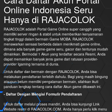
Online Indonesia Seru
Hanya di RAJACOLOK
RAJACOLOK adalah Portal Game Online super canggih yang
memiliki server ringan & stabil untuk memberikan kenyamanan
tingkat tinggi dalam bermain Game MOBA. RAJACOLOK
menawarkan sensasi berbeda dalam menikmati game online,
dimana ada banyak game-game seru, gacor dan tentunya mudah
dimainkan. Bermodal 1 Akun yang terdaftar secara Resmi, Anda
dapat memainkan banyak jenis game dari ratusan provider-
provider Igaming ternama di dunia.
Untuk daftar dan bermain dengan RAJACOLOK, Anda bisa
melakukan pendaftaran terlebih dahulu. Bagi yang masih bingung
ataupun belum memiliki pengalaman bermain, silahkan ikuti
panduan lengkap tentang cara daftar Akun game dibawah ini.
- Daftar Dengan Mengisi Formulir Pendaftaran
Untuk daftar melalui proses mandiri, Anda bisa kunjungi Link
Website resmi di RAJACOLOK.COM. Anda hanya perlu klik menu