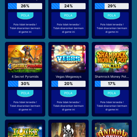
26%
24%
29%
Pola tidak tersedia !
Pola tidak tersedia !
Pola tidak tersedia !
Tidak disarankan bermain
Tidak disarankan bermain
Tidak disarankan bermain
di game ini
di game ini
di game ini
4 Secret Pyramids
Vegas Megaways
Shamrock Money Pot 10K Ways
30%
20%
17%
Pola tidak tersedia !
Pola tidak tersedia !
Pola tidak tersedia !
Tidak disarankan bermain
Tidak disarankan bermain
Tidak disarankan bermain
di game ini
di game ini
di game ini