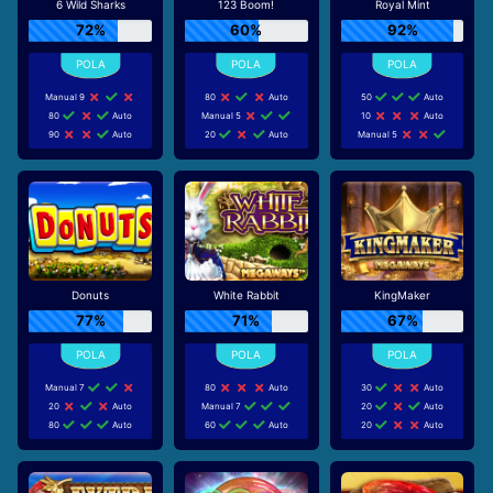
6 Wild Sharks
123 Boom!
Royal Mint
72%
60%
92%
Manual 9
80
Auto
50
Auto
80
Auto
Manual 5
10
Auto
90
Auto
20
Auto
Manual 5
Donuts
White Rabbit
KingMaker
77%
71%
67%
Manual 7
80
Auto
30
Auto
20
Auto
Manual 7
20
Auto
80
Auto
60
Auto
20
Auto