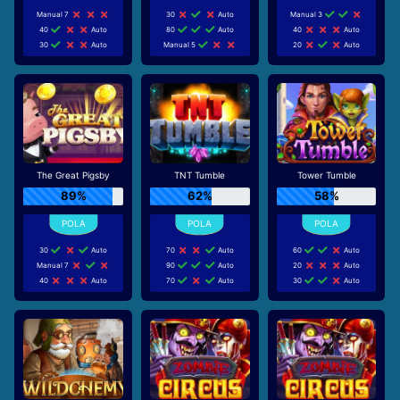
Manual 7
30
Auto
Manual 3
40
Auto
80
Auto
40
Auto
30
Auto
Manual 5
20
Auto
The Great Pigsby
TNT Tumble
Tower Tumble
89%
62%
58%
30
Auto
70
Auto
60
Auto
Manual 7
90
Auto
20
Auto
40
Auto
70
Auto
30
Auto