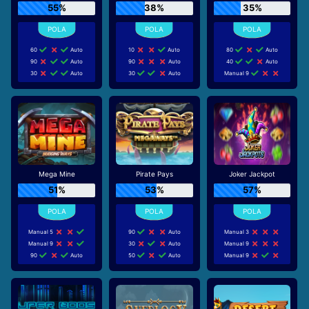
55%
38%
35%
60
Auto
10
Auto
80
Auto
90
Auto
90
Auto
40
Auto
30
Auto
30
Auto
Manual 9
Mega Mine
Pirate Pays
Joker Jackpot
51%
53%
57%
Manual 5
90
Auto
Manual 3
Manual 9
30
Auto
Manual 9
90
Auto
50
Auto
Manual 9