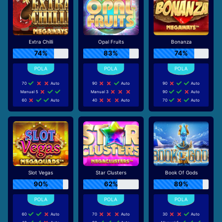
Extra Chilli
Opal Fruits
Bonanza
74%
83%
74%
70
Auto
90
Auto
90
Auto
Manual 5
Manual 3
90
Auto
60
Auto
40
Auto
70
Auto
Slot Vegas
Star Clusters
Book Of Gods
90%
62%
89%
60
Auto
70
Auto
30
Auto