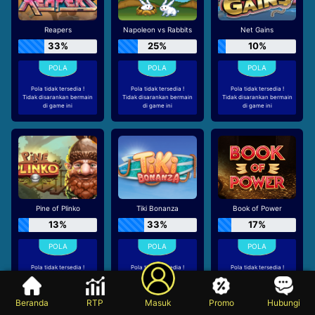
Reapers
Napoleon vs Rabbits
Net Gains
33%
25%
10%
Pola tidak tersedia !
Pola tidak tersedia !
Pola tidak tersedia !
Tidak disarankan bermain
Tidak disarankan bermain
Tidak disarankan bermain
di game ini
di game ini
di game ini
Pine of Plinko
Tiki Bonanza
Book of Power
13%
33%
17%
Pola tidak tersedia !
Pola tidak tersedia !
Pola tidak tersedia !
Tidak disarankan bermain
Tidak disarankan bermain
Tidak disarankan bermain
di game ini
di game ini
di game ini
Beranda
RTP
Masuk
Promo
Hubungi