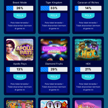
Beast Mode
Tiger Kingdom
Caravan of Riches
26%
33%
14%
Pola tidak tersedia !
Pola tidak tersedia !
Pola tidak tersedia !
Tidak disarankan bermain
Tidak disarankan bermain
Tidak disarankan bermain
di game ini
di game ini
di game ini
Apollo Pays
Diamond Fruits
HEX
13%
29%
21%
Pola tidak tersedia !
Pola tidak tersedia !
Pola tidak tersedia !
Tidak disarankan bermain
Tidak disarankan bermain
Tidak disarankan bermain
di game ini
di game ini
di game ini