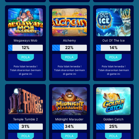
Megaways Mob
Alchemy
Out Of The Ice
12%
22%
14%
Pola tidak tersedia !
Pola tidak tersedia !
Pola tidak tersedia !
Tidak disarankan bermain
Tidak disarankan bermain
Tidak disarankan bermain
di game ini
di game ini
di game ini
Temple Tumble 2
Midnight Marauder
Golden Catch
31%
34%
25%