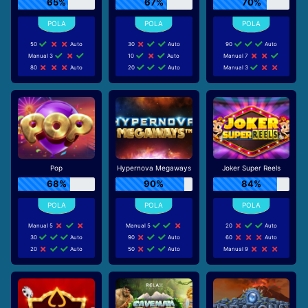
65%
67%
70%
50
Auto
30
Auto
90
Auto
Manual 3
10
Auto
Manual 7
80
Auto
20
Auto
Manual 3
Pop
Hypernova Megaways
Joker Super Reels
68%
90%
84%
Manual 5
Manual 5
20
Auto
30
Auto
90
Auto
60
Auto
20
Auto
50
Auto
Manual 9