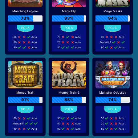
Marching Legions
Mega Flip
Mega Masks
73%
93%
94%
90
Auto
70
Auto
90
Auto
80
Auto
20
Auto
Manual 9
30
Auto
50
Auto
90
Auto
Money Train
Money Train 2
Multiplier Odyssey
91%
88%
74%
60
Auto
50
Auto
50
Auto
Manual 5
50
Auto
20
Auto
40
Auto
90
Auto
80
Auto