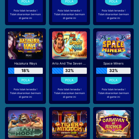
Pola tidak tersedia !
Pola tidak tersedia !
Pola tidak tersedia !
Tidak disarankan bermain
Tidak disarankan bermain
Tidak disarankan bermain
di game ini
di game ini
di game ini
Hazakura Ways
Arto And The Seven Deadly Spins Megaways
Space Miners
18%
32%
32%
Pola tidak tersedia !
Pola tidak tersedia !
Pola tidak tersedia !
Tidak disarankan bermain
Tidak disarankan bermain
Tidak disarankan bermain
di game ini
di game ini
di game ini