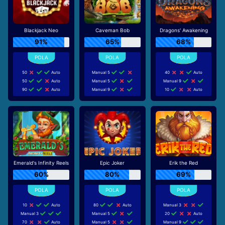
Blackjack Neo
Caveman Bob
Dragons' Awakening
91%
65%
68%
50
Auto
Manual 5
40
Auto
50
Auto
Manual 5
Manual 9
90
Auto
Manual 9
10
Auto
Emerald's Infinity Reels
Epic Joker
Erik the Red
60%
80%
69%
10
Auto
80
Auto
Manual 3
Manual 3
Manual 5
20
Auto
70
Auto
Manual 5
Manual 9