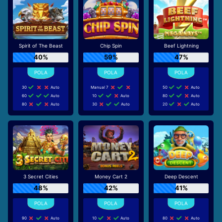
Spirit of The Beast
Chip Spin
Beef Lightning
40%
59%
47%
30
Auto
Manual 7
50
Auto
60
Auto
10
Auto
80
Auto
80
Auto
30
Auto
20
Auto
3 Secret Cities
Money Cart 2
Deep Descent
48%
42%
41%
90
Auto
10
Auto
80
Auto