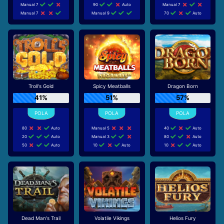
Manual 7
90
Auto
Manual 7
Manual 7
Manual 9
70
Auto
Troll's Gold
Spicy Meatballs
Dragon Born
41%
51%
57%
80
Auto
Manual 5
40
Auto
20
Auto
Manual 3
80
Auto
50
Auto
10
Auto
10
Auto
Dead Man's Trail
Volatile Vikings
Helios Fury